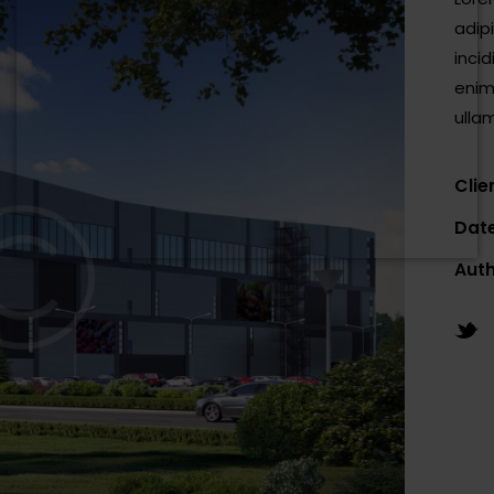
adip
inci
enim
ullam
Clie
Dat
Aut