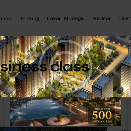
anda
Tentang
Lokasi Strategis
Fasilitas
Unit 
siness class
Lore