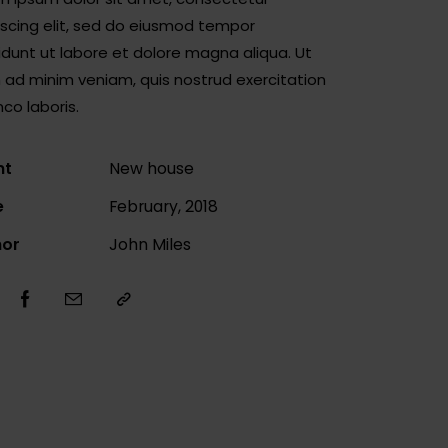
iscing elit, sed do eiusmod tempor
didunt ut labore et dolore magna aliqua. Ut
 ad minim veniam, quis nostrud exercitation
co laboris.
nt
New house
e
February, 2018
hor
John Miles