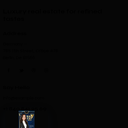
Luxury real estate for refined
tastes
Address
Germany —
785 15h Street, Office 478
Berlin, De 81566
Say Hello
info@example.com
+1 840 841 25 69