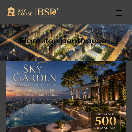
Hamilton penthouse
Lorem ipsum dolor sit amet, consectetur adipiscing
elit, sed do eiusmod tempor incididunt ut labore et
dolore magna aliqua. Ut enim ad minim veniam, quis
nostrud exercitation ullamco laboris nisi ut aliquip ex
ea commodo consequat.
Client
Park Avenue