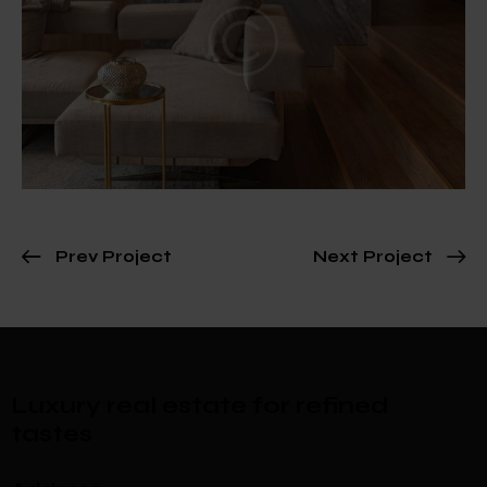
Prev Project
Next Project
Luxury real estate for refined
tastes