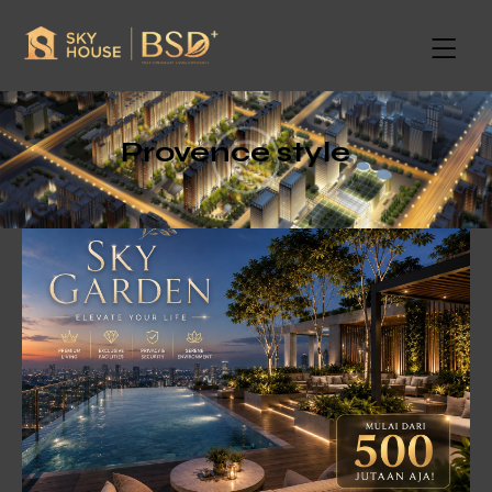
Provence style
Lorem ipsum dolor sit amet, consectetur adipiscing
elit, sed do eiusmod tempor incididunt ut labore et
dolore magna aliqua. Ut enim ad minim veniam, quis
nostrud exercitation ullamco laboris nisi ut aliquip ex
ea commodo consequat.
Status
Ready for occupancy