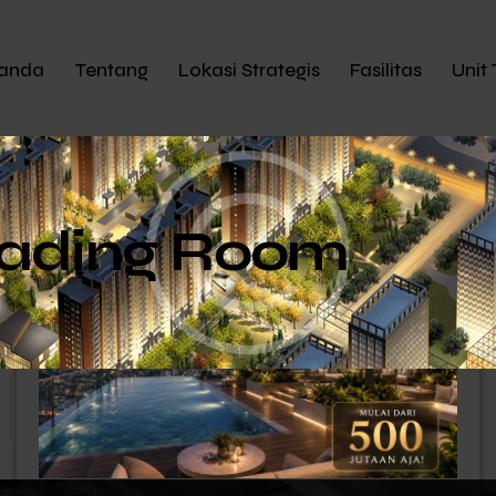
anda
Tentang
Lokasi Strategis
Fasilitas
Unit 
ading Room