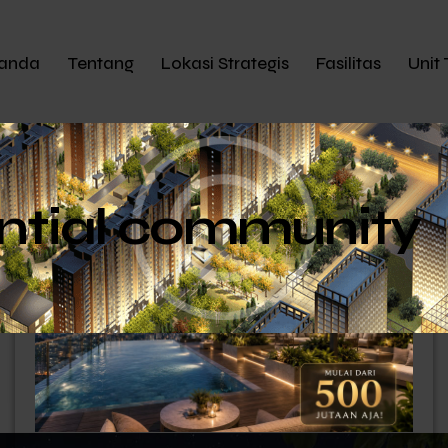
anda
Tentang
Lokasi Strategis
Fasilitas
Unit 
ntial community