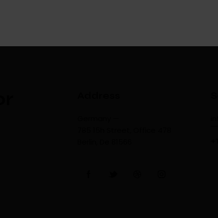
or
Address
S
Germany —
i
785 15h Street, Office 478
+
Berlin, De 81566