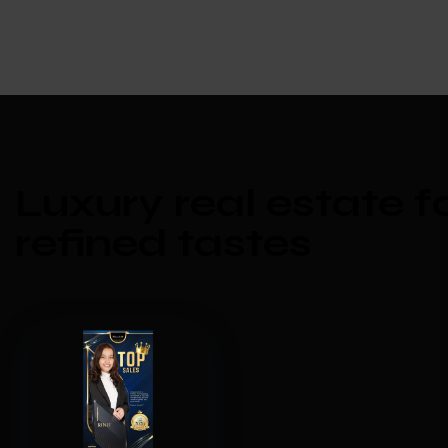
Luxury real estate f
refined tastes