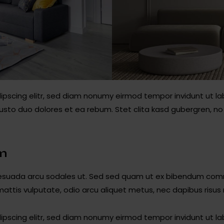
ipscing elitr, sed diam nonumy eirmod tempor invidunt ut l
usto duo dolores et ea rebum. Stet clita kasd gubergren, 
am
lesuada arcu sodales ut. Sed sed quam ut ex bibendum comm
mattis vulputate, odio arcu aliquet metus, nec dapibus risus r
ipscing elitr, sed diam nonumy eirmod tempor invidunt ut l