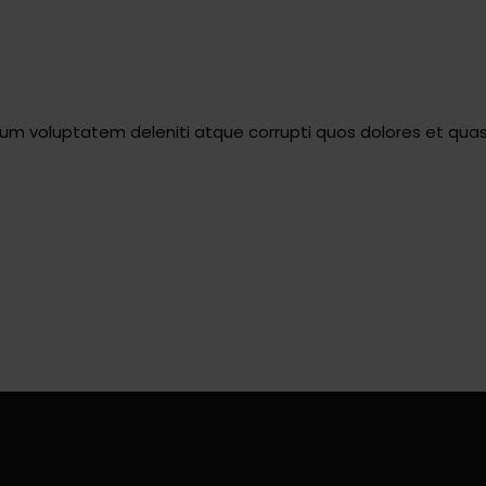
ium voluptatem deleniti atque corrupti quos dolores et quas