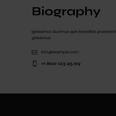
Biography
Ignissimos ducimus quin blandiitis praesent
gnissimus.
info@example.com
E-
+1 800 123 25 69
m
Ph
ail
o
:
ne
: