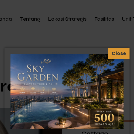
anda
Tentang
Lokasi Strategis
Fasilitas
Unit 
Green
Apartments
Cottage